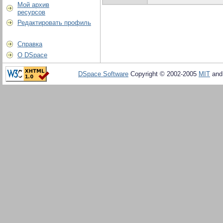
Мой архив
ресурсов
Редактировать профиль
Справка
О DSpace
DSpace Software
Copyright © 2002-2005
MIT
an