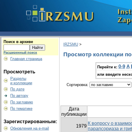
Поиск в архиве
IRZSMU
>
Расширенный поиск
Просмотр коллекции по г
Главная страница
0-9
A
Перейти к:
Просмотреть
или введите неск
Разделы
и коллекции
Сортировка:
По дате
По автору
По заглавию
По тематике
Дата
публикации
Зарегистрированным:
К вопросу о взаим
1979
Обновления на e-mail
парапсориаза и гри