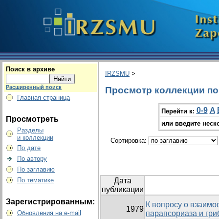
Поиск в архиве
IRZSMU
>
Расширенный поиск
Просмотр коллекции по г
Главная страница
0-9
A
Перейти к:
Просмотреть
или введите неск
Разделы
и коллекции
Сортировка:
По дате
По автору
По заглавию
По тематике
Дата
публикации
Зарегистрированным:
К вопросу о взаим
1979
Обновления на e-mail
парапсориаза и гри