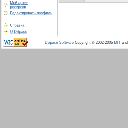
Мой архив
ресурсов
Редактировать профиль
Справка
О DSpace
DSpace Software
Copyright © 2002-2005
MIT
an