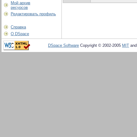
Мой архив
ресурсов
Редактировать профиль
Справка
О DSpace
DSpace Software
Copyright © 2002-2005
MIT
an