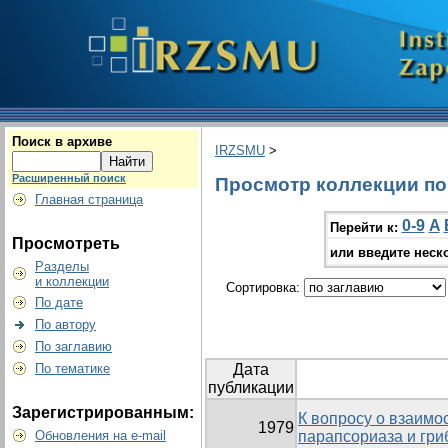
Поиск в архиве
IRZSMU
>
Расширенный поиск
Просмотр коллекции по г
Главная страница
0-9
A
Перейти к:
Просмотреть
или введите неск
Разделы
и коллекции
Сортировка:
По дате
По автору
По заглавию
По тематике
Дата
публикации
Зарегистрированным:
К вопросу о взаим
1979
Обновления на e-mail
парапсориаза и гри