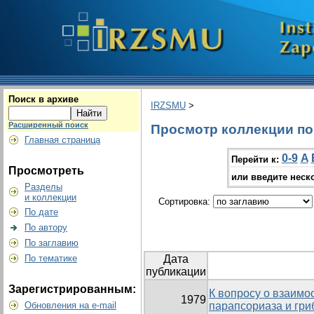
Поиск в архиве
IRZSMU
>
Расширенный поиск
Просмотр коллекции по г
Главная страница
0-9
A
Перейти к:
Просмотреть
или введите неск
Разделы
и коллекции
Сортировка:
По дате
По автору
По заглавию
По тематике
Дата
публикации
Зарегистрированным:
К вопросу о взаим
1979
Обновления на e-mail
парапсориаза и гри