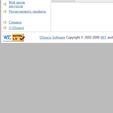
Мой архив
ресурсов
Редактировать профиль
Справка
О DSpace
DSpace Software
Copyright © 2002-2005
MIT
an