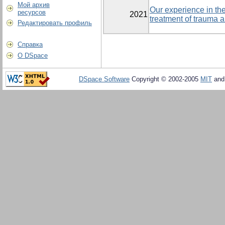
Мой архив
Our experience in the
ресурсов
2021
treatment of trauma a
Редактировать профиль
Справка
О DSpace
DSpace Software
Copyright © 2002-2005
MIT
an