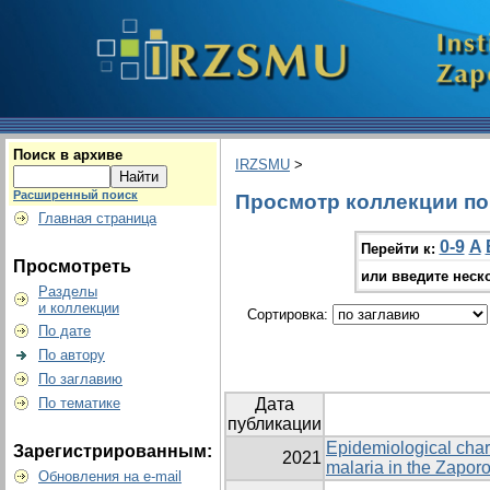
Поиск в архиве
IRZSMU
>
Расширенный поиск
Просмотр коллекции по г
Главная страница
0-9
A
Перейти к:
Просмотреть
или введите неск
Разделы
и коллекции
Сортировка:
По дате
По автору
По заглавию
По тематике
Дата
публикации
Epidemiological chara
Зарегистрированным:
2021
malaria in the Zapor
Обновления на e-mail