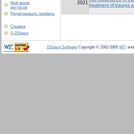
2021
Мой архив
treatment of trauma a
ресурсов
Редактировать профиль
Справка
О DSpace
DSpace Software
Copyright © 2002-2005
MIT
an