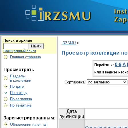
Поиск в архиве
IRZSMU
>
Расширенный поиск
Просмотр коллекции по г
Главная страница
0-9
A
Перейти к:
Просмотреть
или введите неск
Разделы
и коллекции
Сортировка:
По дате
По автору
По заглавию
По тематике
Дата
публикации
Зарегистрированным:
Обновления на e-mail
Our experience in the