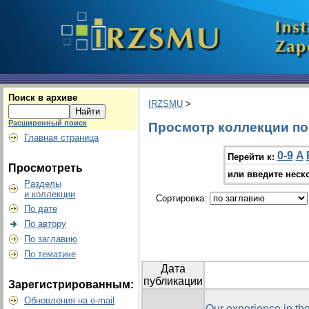
Поиск в архиве
IRZSMU
>
Расширенный поиск
Просмотр коллекции по г
Главная страница
0-9
A
Перейти к:
Просмотреть
или введите неск
Разделы
и коллекции
Сортировка:
По дате
По автору
По заглавию
По тематике
Дата
публикации
Зарегистрированным:
Обновления на e-mail
Our experience in the