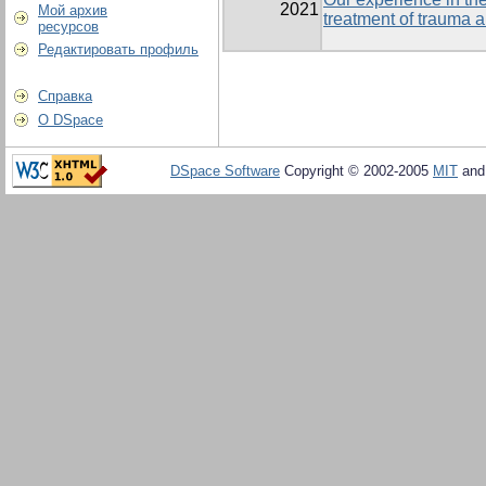
2021
Мой архив
treatment of trauma a
ресурсов
Редактировать профиль
Справка
О DSpace
DSpace Software
Copyright © 2002-2005
MIT
an