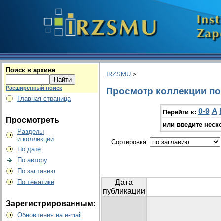
Поиск в архиве
IRZSMU
>
Расширенный поиск
Просмотр коллекции по 
Главная страница
0-9
A
Перейти к:
Просмотреть
или введите неск
Разделы
и коллекции
Сортировка:
По дате
По автору
По заглавию
По тематике
Дата
публикации
Зарегистрированным:
Обновления на e-mail