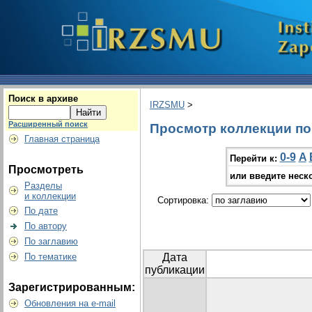
Поиск в архиве
IRZSMU
>
Расширенный поиск
Просмотр коллекции по 
Главная страница
0-9
A
Перейти к:
Просмотреть
или введите неск
Разделы
и коллекции
Сортировка:
По дате
По автору
По заглавию
По тематике
Дата
публикации
Зарегистрированным:
Обновления на e-mail