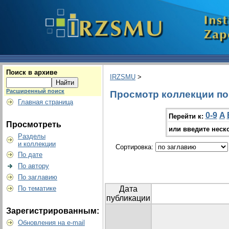
Поиск в архиве
IRZSMU
>
Расширенный поиск
Просмотр коллекции по 
Главная страница
0-9
A
Перейти к:
Просмотреть
или введите неск
Разделы
и коллекции
Сортировка:
По дате
По автору
По заглавию
По тематике
Дата
публикации
Зарегистрированным:
Обновления на e-mail