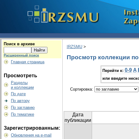
Поиск в архиве
IRZSMU
>
Расширенный поиск
Просмотр коллекции по г
Главная страница
0-9
A
Перейти к:
Просмотреть
или введите неск
Разделы
и коллекции
Сортировка:
По дате
По автору
По заглавию
По тематике
Дата
публикации
Зарегистрированным:
Обновления на e-mail