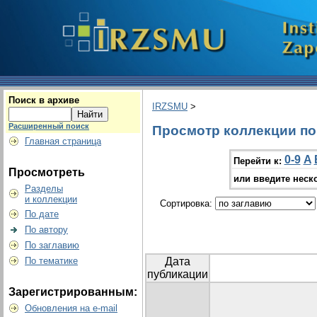
Поиск в архиве
IRZSMU
>
Расширенный поиск
Просмотр коллекции по г
Главная страница
0-9
A
Перейти к:
Просмотреть
или введите неск
Разделы
и коллекции
Сортировка:
По дате
По автору
По заглавию
По тематике
Дата
публикации
Зарегистрированным:
Обновления на e-mail