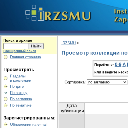
Поиск в архиве
IRZSMU
>
Расширенный поиск
Просмотр коллекции по г
Главная страница
0-9
A
Перейти к:
Просмотреть
или введите неск
Разделы
и коллекции
Сортировка:
По дате
По автору
По заглавию
По тематике
Дата
публикации
Зарегистрированным:
Обновления на e-mail