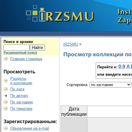
Поиск в архиве
IRZSMU
>
Расширенный поиск
Просмотр коллекции по г
Главная страница
0-9
A
Перейти к:
Просмотреть
или введите неск
Разделы
и коллекции
Сортировка:
По дате
По автору
По заглавию
По тематике
Дата
публикации
Зарегистрированным:
Обновления на e-mail