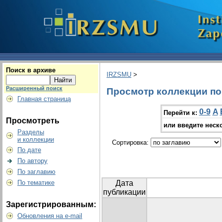
Поиск в архиве
IRZSMU
>
Расширенный поиск
Просмотр коллекции по г
Главная страница
0-9
A
Перейти к:
Просмотреть
или введите неск
Разделы
и коллекции
Сортировка:
По дате
По автору
По заглавию
По тематике
Дата
публикации
Зарегистрированным:
Обновления на e-mail