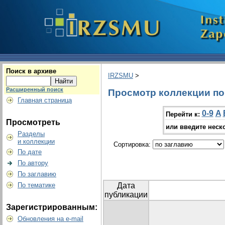
Поиск в архиве
IRZSMU
>
Расширенный поиск
Просмотр коллекции по г
Главная страница
0-9
A
Перейти к:
Просмотреть
или введите неск
Разделы
и коллекции
Сортировка:
По дате
По автору
По заглавию
По тематике
Дата
публикации
Зарегистрированным:
Обновления на e-mail