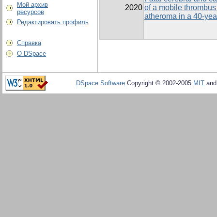
Мой архив
2020
of a mobile thrombus 
ресурсов
atheroma in a 40-yea
Редактировать профиль
Справка
О DSpace
DSpace Software
Copyright © 2002-2005
MIT
an