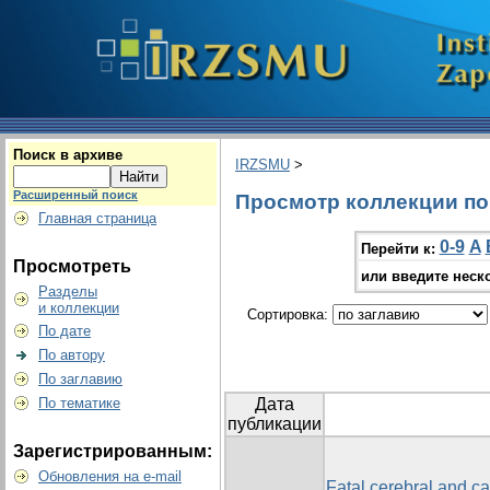
Поиск в архиве
IRZSMU
>
Расширенный поиск
Просмотр коллекции по г
Главная страница
0-9
A
Перейти к:
Просмотреть
или введите неск
Разделы
и коллекции
Сортировка:
По дате
По автору
По заглавию
По тематике
Дата
публикации
Зарегистрированным:
Обновления на e-mail
Fatal cerebral and ca