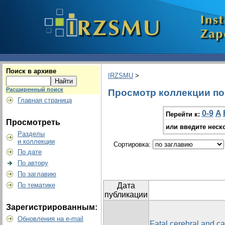
Поиск в архиве
IRZSMU
>
Расширенный поиск
Просмотр коллекции по г
Главная страница
0-9
A
Перейти к:
Просмотреть
или введите неск
Разделы
и коллекции
Сортировка:
По дате
По автору
По заглавию
По тематике
Дата
публикации
Зарегистрированным:
Обновления на e-mail
Fatal cerebral and ca