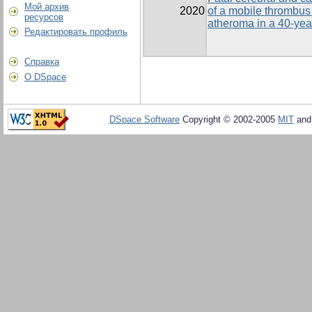
Мой архив
2020
of a mobile thrombus 
ресурсов
atheroma in a 40-yea
Редактировать профиль
Справка
О DSpace
DSpace Software
Copyright © 2002-2005
MIT
an