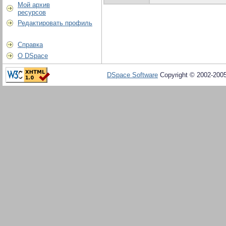
Мой архив
ресурсов
Редактировать профиль
Справка
О DSpace
DSpace Software
Copyright © 2002-200