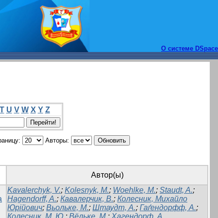
О системе DSpace
T
U
V
W
X
Y
Z
раницу:
Авторы:
Автор(ы)
Kavalerchyk, V.
;
Kolesnyk, M.
;
Woehlke, M.
;
Staudt, A.
;
a
Hagendorff, A.
;
Кавалерчик, В.
;
Колесник, Михайло
Юрійович
;
Вьольке, М.
;
Штаудт, А.
;
Гаґендорфф, А.
;
Колесник, М. Ю.
;
Вёльке, М.
;
Хагендорф, А.