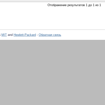
Отображение результатов 1 до 1 из 1
5
MIT
and
Hewlett-Packard
-
Обратная связь