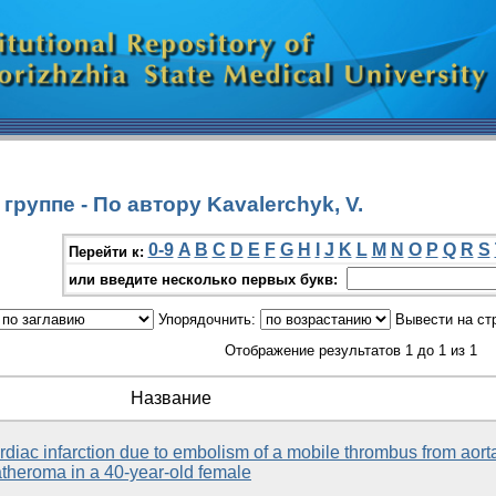
руппе - По автору Kavalerchyk, V.
0-9
A
B
C
D
E
F
G
H
I
J
K
L
M
N
O
P
Q
R
S
Перейти к:
или введите несколько первых букв:
Упорядочнить:
Вывести на ст
Отображение результатов 1 до 1 из 1
Название
rdiac infarction due to embolism of a mobile thrombus from aort
atheroma in a 40-year-old female