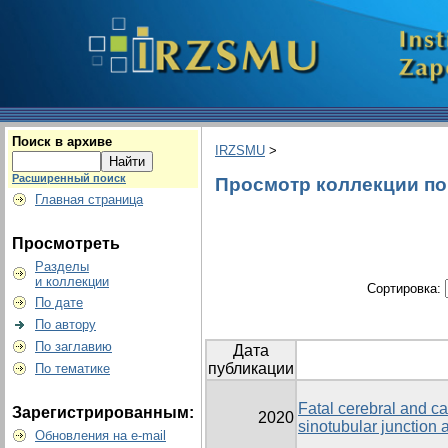
Поиск в архиве
IRZSMU
>
Расширенный поиск
Просмотр коллекции по г
Главная страница
Просмотреть
Разделы
и коллекции
Сортировка:
По дате
По автору
По заглавию
Дата
публикации
По тематике
Fatal cerebral and ca
Зарегистрированным:
2020
sinotubular junction 
Обновления на e-mail