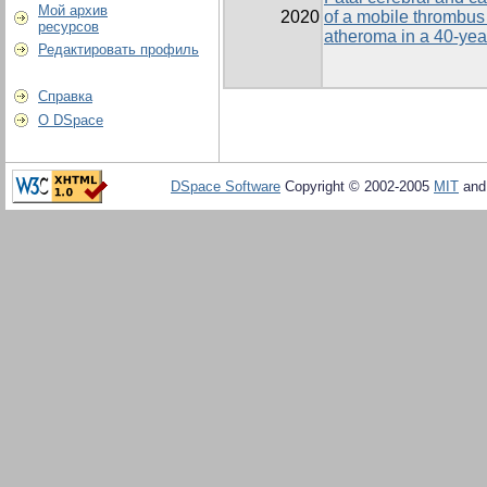
Мой архив
2020
of a mobile thrombus 
ресурсов
atheroma in a 40-yea
Редактировать профиль
Справка
О DSpace
DSpace Software
Copyright © 2002-2005
MIT
an