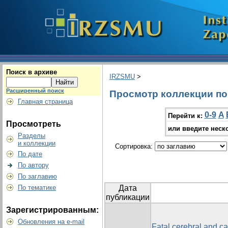
Поиск в архиве
IRZSMU
>
Расширенный поиск
Просмотр коллекции по г
Главная страница
0-9
A
Перейти к:
Просмотреть
или введите неск
Разделы
и коллекции
Сортировка:
По дате
По автору
По заглавию
По тематике
Дата
публикации
Зарегистрированным:
Обновления на e-mail
Fatal cerebral and ca