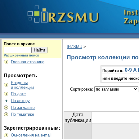
Поиск в архиве
IRZSMU
>
Расширенный поиск
Просмотр коллекции по г
Главная страница
0-9
A
Перейти к:
Просмотреть
или введите неск
Разделы
и коллекции
Сортировка:
По дате
По автору
По заглавию
По тематике
Дата
публикации
Зарегистрированным:
Обновления на e-mail