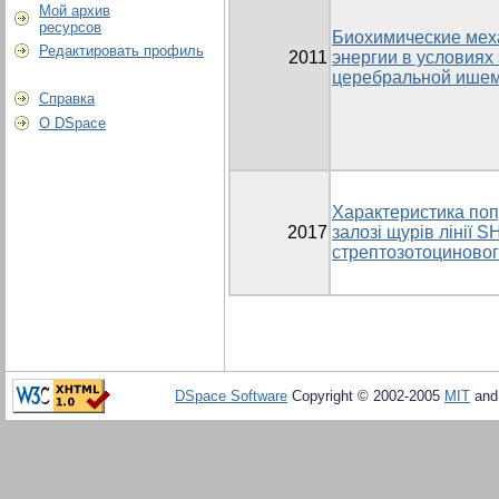
Мой архив
ресурсов
Биохимические мех
Редактировать профиль
2011
энергии в условиях
церебральной ише
Справка
О DSpace
Характеристика попу
2017
залозі щурів лінії 
стрептозотоциновог
DSpace Software
Copyright © 2002-2005
MIT
an