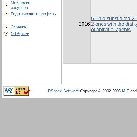
Мой архив
ресурсов
Редактировать профиль
6-Thio-substituted-2H
2016
2-ones with the dial
Справка
of antivirial agents
О DSpace
DSpace Software
Copyright © 2002-2005
MIT
an