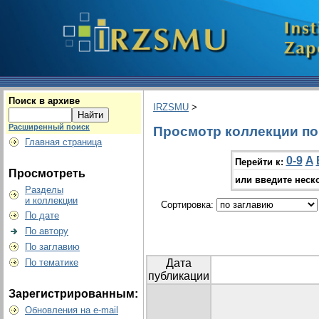
Поиск в архиве
IRZSMU
>
Расширенный поиск
Просмотр коллекции по г
Главная страница
0-9
A
Перейти к:
Просмотреть
или введите неск
Разделы
и коллекции
Сортировка:
По дате
По автору
По заглавию
По тематике
Дата
публикации
Зарегистрированным:
Обновления на e-mail