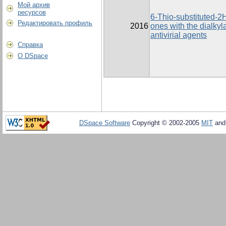
Мой архив
ресурсов
6-Thio-substituted-2H
Редактировать профиль
2016
ones with the dialkyl
antivirial agents
Справка
О DSpace
DSpace Software
Copyright © 2002-2005
MIT
an