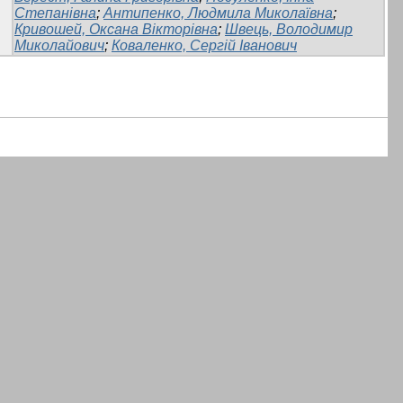
Степанівна
;
Антипенко, Людмила Миколаївна
;
Кривошей, Оксана Вікторівна
;
Швець, Володимир
Миколайович
;
Коваленко, Сергій Іванович