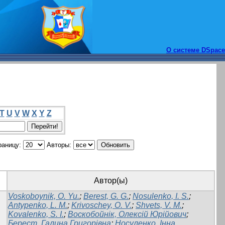
О системе DSpace
T
U
V
W
X
Y
Z
раницу:
Авторы:
Автор(ы)
Voskoboynik, O. Yu.
;
Berest, G. G.
;
Nosulenko, I. S.
;
Antypenko, L. M.
;
Krivoschey, O. V.
;
Shvets, V. M.
;
Kovalenko, S. I.
;
Воскобойнік, Олексій Юрійович
;
Берест, Галина Григорівна
;
Носуленко, Інна