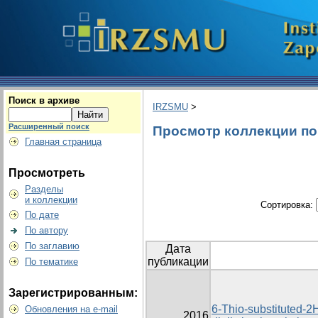
Поиск в архиве
IRZSMU
>
Расширенный поиск
Просмотр коллекции по г
Главная страница
Просмотреть
Разделы
и коллекции
Сортировка:
По дате
По автору
По заглавию
Дата
публикации
По тематике
Зарегистрированным:
6-Thio-substituted-2H
Обновления на e-mail
2016