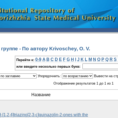
руппе - По автору Krivoschey, O. V.
0-9
A
B
C
D
E
F
G
H
I
J
K
L
M
N
O
P
Q
R
S
Перейти к:
или введите несколько первых букв:
Упорядочнить:
Вывести на ст
Отображение результатов 1 до 1 из 1
Название
-[1,2,4]triazino[2,3-c]quinazolin-2-ones with the