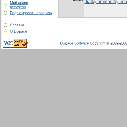
dialkylaminoethyl moi
Мой архив
ресурсов
Редактировать профиль
Справка
О DSpace
DSpace Software
Copyright © 2002-200