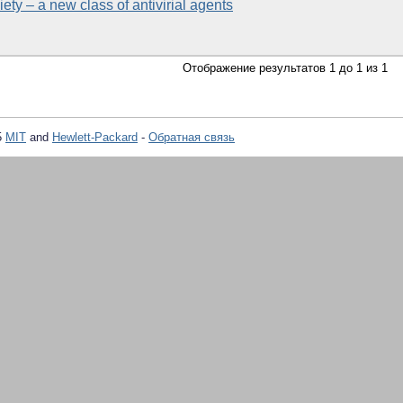
ety – a new class of antivirial agents
Отображение результатов 1 до 1 из 1
5
MIT
and
Hewlett-Packard
-
Обратная связь