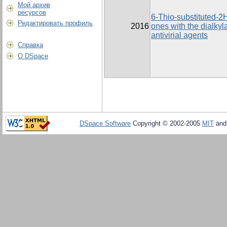
Мой архив
ресурсов
6-Thio-substituted-2H
Редактировать профиль
2016
ones with the dialkyl
antivirial agents
Справка
О DSpace
DSpace Software
Copyright © 2002-2005
MIT
an