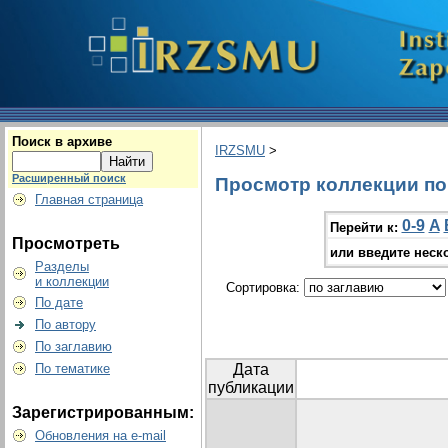
Поиск в архиве
IRZSMU
>
Расширенный поиск
Просмотр коллекции по г
Главная страница
0-9
A
Перейти к:
Просмотреть
или введите неск
Разделы
и коллекции
Сортировка:
По дате
По автору
По заглавию
По тематике
Дата
публикации
Зарегистрированным:
Обновления на e-mail