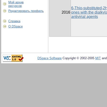
Мой архив
ресурсов
6-Thio-substituted-2H
Редактировать профиль
2016
ones with the dialkyl
antivirial agents
Справка
О DSpace
DSpace Software
Copyright © 2002-2005
MIT
an