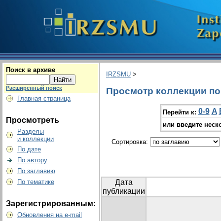
Поиск в архиве
IRZSMU
>
Расширенный поиск
Просмотр коллекции по г
Главная страница
0-9
A
Перейти к:
Просмотреть
или введите неск
Разделы
и коллекции
Сортировка:
По дате
По автору
По заглавию
По тематике
Дата
публикации
Зарегистрированным:
Обновления на e-mail