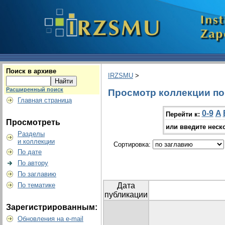
Поиск в архиве
IRZSMU
>
Расширенный поиск
Просмотр коллекции по г
Главная страница
0-9
A
Перейти к:
Просмотреть
или введите неск
Разделы
и коллекции
Сортировка:
По дате
По автору
По заглавию
По тематике
Дата
публикации
Зарегистрированным:
Обновления на e-mail