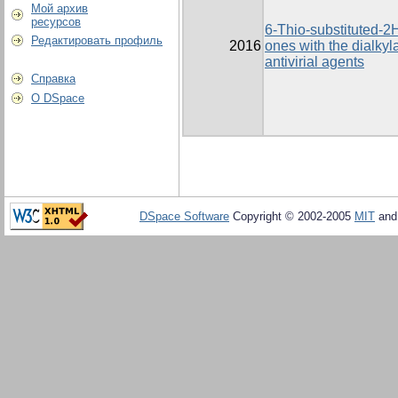
Мой архив
ресурсов
6-Thio-substituted-2H
Редактировать профиль
2016
ones with the dialkyl
antivirial agents
Справка
О DSpace
DSpace Software
Copyright © 2002-2005
MIT
an