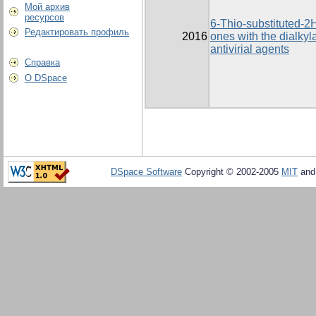
Мой архив
ресурсов
6-Thio-substituted-2H
Редактировать профиль
2016
ones with the dialkyl
antivirial agents
Справка
О DSpace
DSpace Software
Copyright © 2002-2005
MIT
an