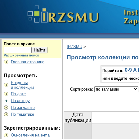
Поиск в архиве
IRZSMU
>
Расширенный поиск
Просмотр коллекции по г
Главная страница
0-9
A
Перейти к:
Просмотреть
или введите неск
Разделы
и коллекции
Сортировка:
По дате
По автору
По заглавию
По тематике
Дата
публикации
Зарегистрированным:
Обновления на e-mail