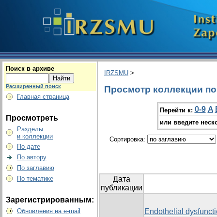
Поиск в архиве
IRZSMU
>
Расширенный поиск
Просмотр коллекции по г
Главная страница
0-9
A
Перейти к:
Просмотреть
или введите неск
Разделы
и коллекции
Сортировка:
По дате
По автору
По заглавию
По тематике
Дата
публикации
Зарегистрированным:
Обновления на e-mail
Endothelial dysfunct