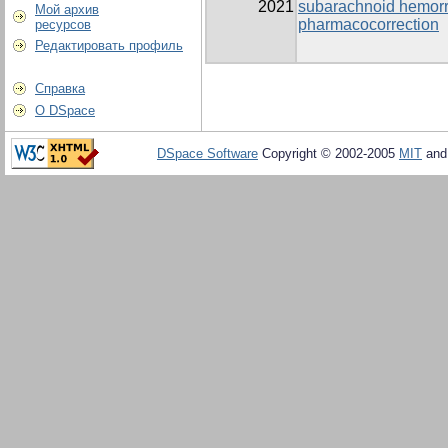
2021
subarachnoid hemorr
Мой архив
pharmacocorrection
ресурсов
Редактировать профиль
Справка
О DSpace
DSpace Software
Copyright © 2002-2005
MIT
an