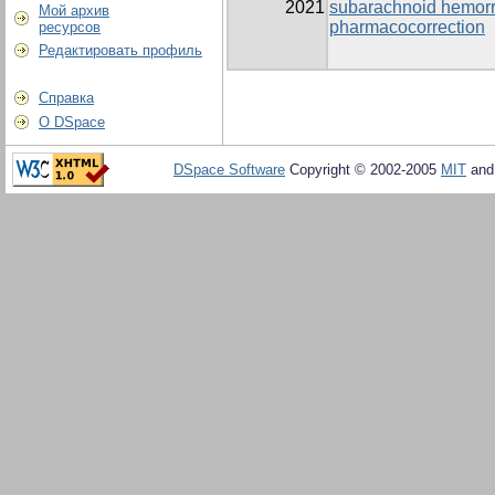
2021
subarachnoid hemorr
Мой архив
pharmacocorrection
ресурсов
Редактировать профиль
Справка
О DSpace
DSpace Software
Copyright © 2002-2005
MIT
an