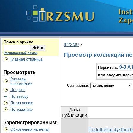
Поиск в архиве
IRZSMU
>
Расширенный поиск
Просмотр коллекции по г
Главная страница
0-9
A
Перейти к:
Просмотреть
или введите неск
Разделы
и коллекции
Сортировка:
По дате
По автору
По заглавию
По тематике
Дата
публикации
Зарегистрированным:
Обновления на e-mail
Endothelial dysfunct