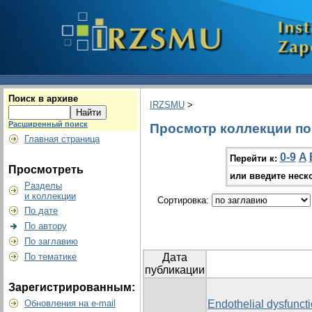
Поиск в архиве
IRZSMU
>
Расширенный поиск
Просмотр коллекции по г
Главная страница
0-9
A
Перейти к:
Просмотреть
или введите неск
Разделы
и коллекции
Сортировка:
По дате
По автору
По заглавию
По тематике
Дата
публикации
Зарегистрированным:
Обновления на e-mail
Endothelial dysfunct