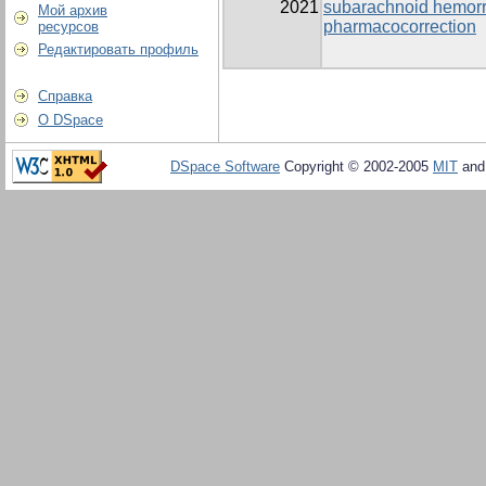
2021
subarachnoid hemorr
Мой архив
pharmacocorrection
ресурсов
Редактировать профиль
Справка
О DSpace
DSpace Software
Copyright © 2002-2005
MIT
an