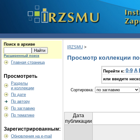
Поиск в архиве
IRZSMU
>
Расширенный поиск
Просмотр коллекции по г
Главная страница
0-9
A
Перейти к:
Просмотреть
или введите неск
Разделы
и коллекции
Сортировка:
По дате
По автору
По заглавию
По тематике
Дата
публикации
Зарегистрированным:
Обновления на e-mail