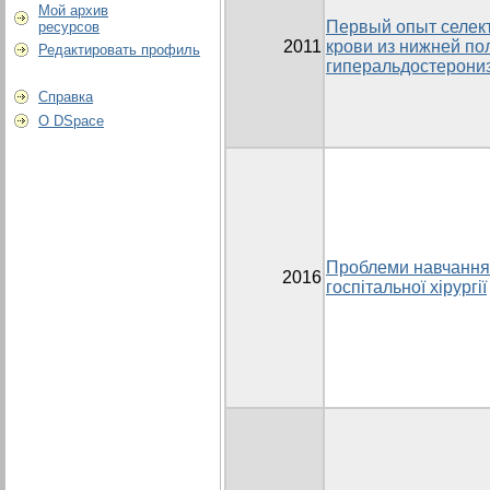
Мой архив
Первый опыт селект
ресурсов
2011
крови из нижней по
Редактировать профиль
гиперальдостерони
Справка
О DSpace
Проблеми навчання 
2016
госпітальної хірургії