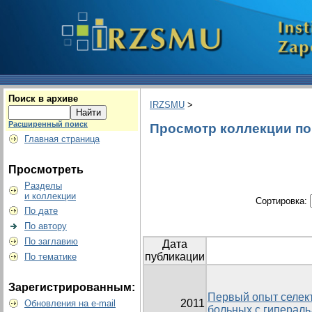
Поиск в архиве
IRZSMU
>
Расширенный поиск
Просмотр коллекции по г
Главная страница
Просмотреть
Разделы
и коллекции
Сортировка:
По дате
По автору
По заглавию
Дата
публикации
По тематике
Зарегистрированным:
Первый опыт селект
2011
Обновления на e-mail
больных с гиперал