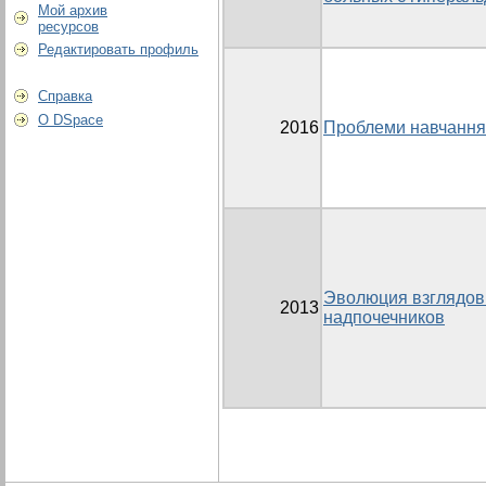
Мой архив
ресурсов
Редактировать профиль
Справка
О DSpace
2016
Проблеми навчання с
Эволюция взглядов 
2013
надпочечников