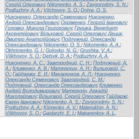
Сергій Олегович
;
Nikonenko, A. S.
;
Zavgorodniy, S. N.
;
Podluzhny, A. A.
;
Vilchovoy, S. O.
;
Dolya, O. S.
Никоненко, Олександр Семенович
;
Никоненко,
Андрій Олександрович
;
Охріменко, Георгій Іванович
;
Головко, Микола Григорович
;
Грушка, Венедикт
Аксентійович
;
Вільховой, Сергій Олегович
;
Децик,
Дмитро Анатолійович
;
Подлужний, Олександр
Олександрович
;
Nikonenko, O. S.
;
Nikonenko, A. A.
;
Okhrimenko, G. I.
;
Golovko, N. G.
;
Grushka, V. A.
;
Vilkhovoy, S. O.
;
Detsyk, D. A.
;
Podluzhny, A. A.
Никоненко, А. С.
;
Завгородний, С. Н.
;
Подлужный, А.
А.
;
Клименко, А. В.
;
Матерухин, А. Н.
;
Вильховой, С.
О.
;
Гайдаржи, Е. И.
;
Макаренков, А. Л.
;
Никоненко,
Олександр Семенович
;
Завгородній, С. М.
;
Подлужний, Олександр Олександрович
;
Клименко,
Андрій Володимирович
;
Матерухін, Аркадій
Миколайович
;
Вільховой, Сергій Олегович
;
Гайдаржі,
Євген Іванович
;
Nikonenko, A. S.
;
Zavgorodniy, S. N.
;
Podluzhny, A. A.
;
Klimenko, A. V.
;
Materukhin, A. N.
;
Vilkhovoy, S. O.
;
Gaidarzhi, E. I.
;
Makarenkov, A. L.