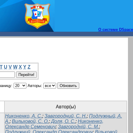
О системе DSpace
T
U
V
W
X
Y
Z
раницу:
Авторы:
Автор(ы)
Никоненко, А. С.
;
Завгородний, С. Н.
;
Подлужный, А.
А.
;
Вильховой, С. О.
;
Доля, О. С.
;
Никоненко,
Олександр Семенович
;
Завгородній, С. М.
;
Подлужний, Олександр Олександрович
;
Вільховой,