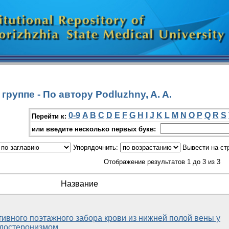
руппе - По автору Podluzhny, A. A.
0-9
A
B
C
D
E
F
G
H
I
J
K
L
M
N
O
P
Q
R
S
Перейти к:
или введите несколько первых букв:
Упорядочнить:
Вывести на ст
Отображение результатов 1 до 3 из 3
Название
ивного поэтажного забора крови из нижней полой вены у
ьдостеронизмом