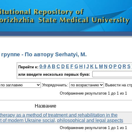
руппе - По автору Serhatyi, M.
0-9
A
B
C
D
E
F
G
H
I
J
K
L
M
N
O
P
Q
R
S
Перейти к:
или введите несколько первых букв:
Упорядочнить:
Вывести на ст
Отображение результатов 1 до 1 из 1
Название
erapy as a method of treatment and rehabilitation in the
t of modern Ukraine social, philosophical and legal aspects
Отображение результатов 1 до 1 из 1