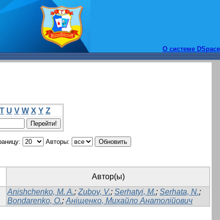
О системе DSpace
T
U
V
W
X
Y
Z
раницу:
Авторы:
Автор(ы)
Anishchenko, M. A.
;
Zubov, V.
;
Serhatyi, M.
;
Serhata, N.
;
Bondarenko, O.
;
Аніщенко, Михайло Анатолійович