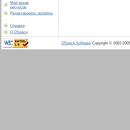
Мой архив
ресурсов
Редактировать профиль
Справка
О DSpace
DSpace Software
Copyright © 2002-200