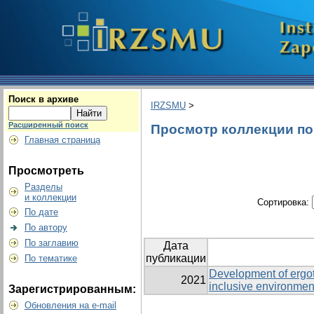
Поиск в архиве
IRZSMU
>
Расширенный поиск
Просмотр коллекции по г
Главная страница
Просмотреть
Разделы
и коллекции
Сортировка:
По дате
По автору
По заглавию
Дата
публикации
По тематике
Development of ergoth
2021
inclusive environmen
Зарегистрированным:
Обновления на e-mail