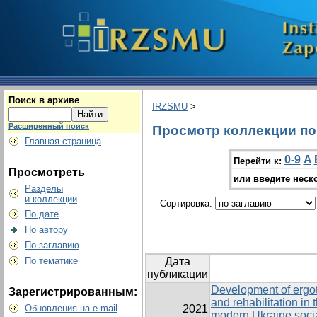
Поиск в архиве
IRZSMU
>
Расширенный поиск
Просмотр коллекции по г
Главная страница
0-9
A
Перейти к:
Просмотреть
или введите неск
Разделы
и коллекции
Сортировка:
По дате
По автору
По заглавию
По тематике
Дата
публикации
Development of ergot
Зарегистрированным:
and rehabilitation in
Обновления на e-mail
2021
modern Ukraine socia