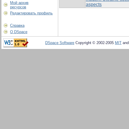
Мой архив
aspects
ресурсов
Редактировать профиль
Справка
О DSpace
DSpace Software
Copyright © 2002-2005
MIT
an