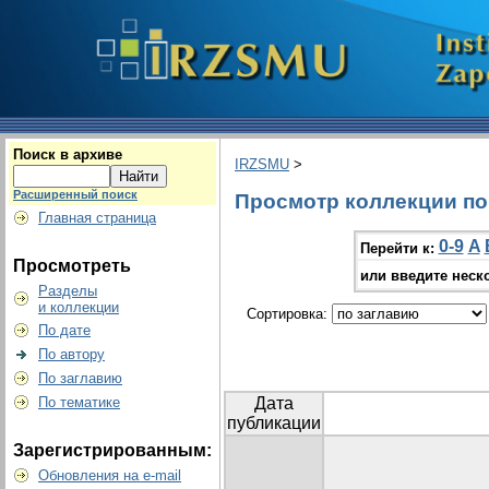
Поиск в архиве
IRZSMU
>
Расширенный поиск
Просмотр коллекции по г
Главная страница
0-9
A
Перейти к:
Просмотреть
или введите неск
Разделы
и коллекции
Сортировка:
По дате
По автору
По заглавию
По тематике
Дата
публикации
Зарегистрированным:
Обновления на e-mail