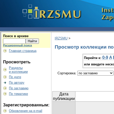
Поиск в архиве
IRZSMU
>
Расширенный поиск
Просмотр коллекции по г
Главная страница
0-9
A
Перейти к:
Просмотреть
или введите неск
Разделы
и коллекции
Сортировка:
По дате
По автору
По заглавию
По тематике
Дата
публикации
Зарегистрированным:
Обновления на e-mail