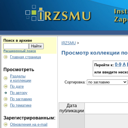
Поиск в архиве
IRZSMU
>
Расширенный поиск
Просмотр коллекции по г
Главная страница
0-9
A
Перейти к:
Просмотреть
или введите неск
Разделы
и коллекции
Сортировка:
По дате
По автору
По заглавию
По тематике
Дата
публикации
Зарегистрированным:
Обновления на e-mail