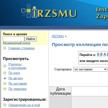
Поиск в архиве
IRZSMU
>
Расширенный поиск
Просмотр коллекции по г
Главная страница
0-9
A
Перейти к:
Просмотреть
или введите неск
Разделы
и коллекции
Сортировка:
По дате
По автору
По заглавию
По тематике
Дата
публикации
Зарегистрированным:
Обновления на e-mail