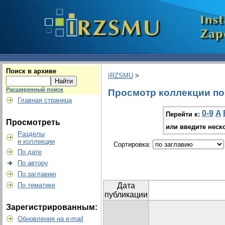
Поиск в архиве
IRZSMU
>
Расширенный поиск
Просмотр коллекции по г
Главная страница
0-9
A
Перейти к:
Просмотреть
или введите неск
Разделы
и коллекции
Сортировка:
По дате
По автору
По заглавию
По тематике
Дата
публикации
Зарегистрированным:
Обновления на e-mail