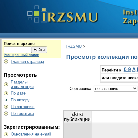
Поиск в архиве
IRZSMU
>
Расширенный поиск
Просмотр коллекции по г
Главная страница
0-9
A
Перейти к:
Просмотреть
или введите неск
Разделы
и коллекции
Сортировка:
По дате
По автору
По заглавию
По тематике
Дата
публикации
Зарегистрированным:
Обновления на e-mail