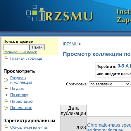
Поиск в архиве
IRZSMU
>
Расширенный поиск
Просмотр коллекции по г
Главная страница
0-9
A
Перейти к:
Просмотреть
или введите неск
Разделы
и коллекции
Сортировка:
По дате
По автору
По заглавию
По тематике
Дата
публикации
Зарегистрированным:
Chromato-mass spect
Обновления на e-mail
2023
agrimony tincture