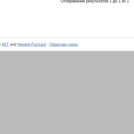
Отображение результатов 1 до 1 из 1
5
MIT
and
Hewlett-Packard
-
Обратная связь