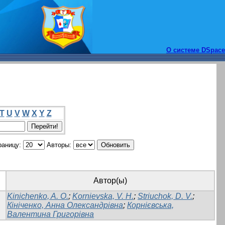
О системе DSpace
T
U
V
W
X
Y
Z
раницу:
Авторы:
Автор(ы)
Kinichenko, A. O.
;
Kornievska, V. H.
;
Striuchok, D. V.
;
Кініченко, Анна Олександрівна
;
Корнієвська,
Валентина Григорівна