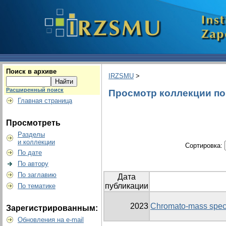
Поиск в архиве
IRZSMU
>
Расширенный поиск
Просмотр коллекции по г
Главная страница
Просмотреть
Разделы
и коллекции
Сортировка:
По дате
По автору
По заглавию
Дата
публикации
По тематике
2023
Chromato-mass spectr
Зарегистрированным:
Обновления на e-mail