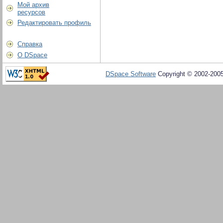
Мой архив
ресурсов
Редактировать профиль
Справка
О DSpace
DSpace Software
Copyright © 2002-200