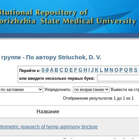
руппе - По автору Striuchok, D. V.
0-9
A
B
C
D
E
F
G
H
I
J
K
L
M
N
O
P
Q
R
S
Перейти к:
или введите несколько первых букв:
Упорядочнить:
Вывести на ст
Отображение результатов 1 до 1 из 1
Название
ometric research of hemp agrimony tincture