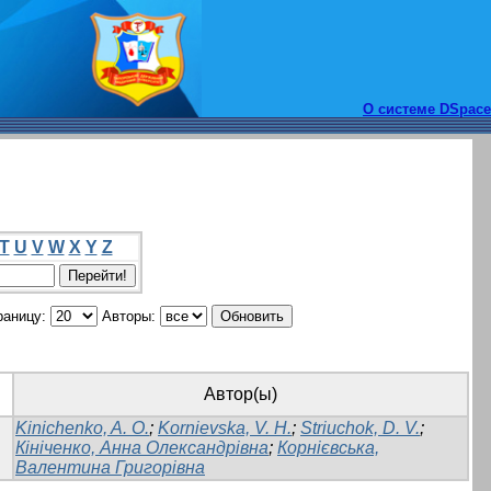
О системе DSpace
T
U
V
W
X
Y
Z
раницу:
Авторы:
Автор(ы)
Kinichenko, A. O.
;
Kornievska, V. H.
;
Striuchok, D. V.
;
Кініченко, Анна Олександрівна
;
Корнієвська,
Валентина Григорівна