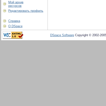
Мой архив
ресурсов
Редактировать профиль
Справка
О DSpace
DSpace Software
Copyright © 2002-200