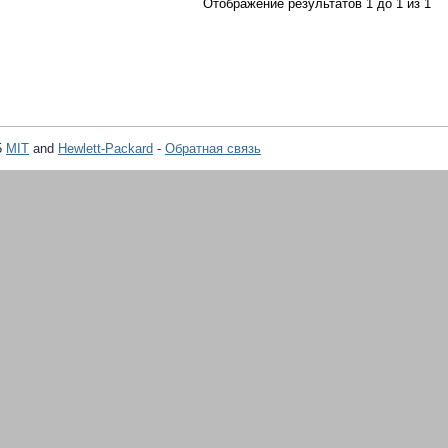
Отображение результатов 1 до 1 из 1
5
MIT
and
Hewlett-Packard
-
Обратная связь