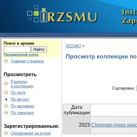
Поиск в архиве
IRZSMU
>
Расширенный поиск
Просмотр коллекции по г
Главная страница
Просмотреть
Разделы
и коллекции
Сортировка:
По дате
По автору
По заглавию
Дата
публикации
По тематике
2023
Chromato-mass spectr
Зарегистрированным:
Обновления на e-mail