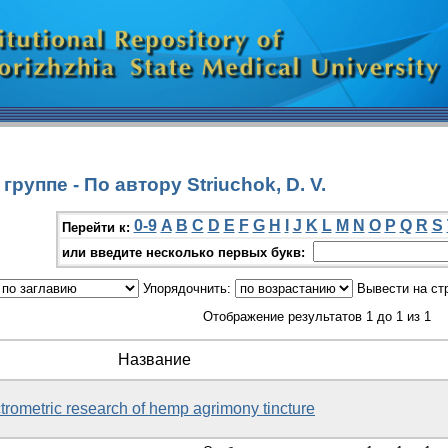
руппе - По автору Striuchok, D. V.
0-9
A
B
C
D
E
F
G
H
I
J
K
L
M
N
O
P
Q
R
S
Перейти к:
или введите несколько первых букв:
Упорядочнить:
Вывести на ст
Отображение результатов 1 до 1 из 1
Название
ometric research of hemp agrimony tincture