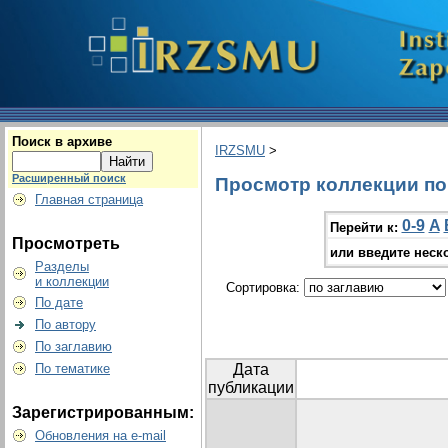
Поиск в архиве
IRZSMU
>
Расширенный поиск
Просмотр коллекции по г
Главная страница
0-9
A
Перейти к:
Просмотреть
или введите неск
Разделы
и коллекции
Сортировка:
По дате
По автору
По заглавию
По тематике
Дата
публикации
Зарегистрированным:
Обновления на e-mail