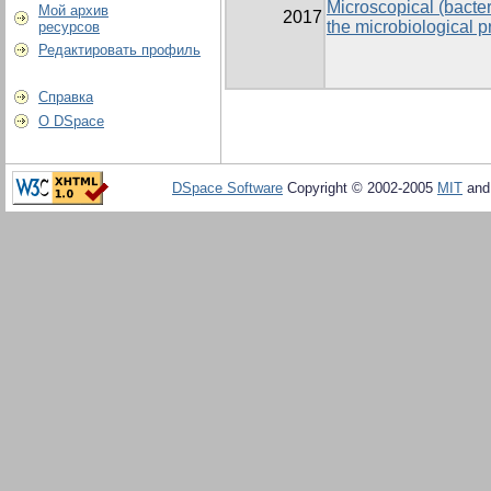
Microscopical (bacter
Мой архив
2017
the microbiological p
ресурсов
Редактировать профиль
Справка
О DSpace
DSpace Software
Copyright © 2002-2005
MIT
an