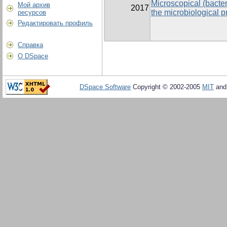
Microscopical (bacter
Мой архив
2017
the microbiological p
ресурсов
Редактировать профиль
Справка
О DSpace
DSpace Software
Copyright © 2002-2005
MIT
an