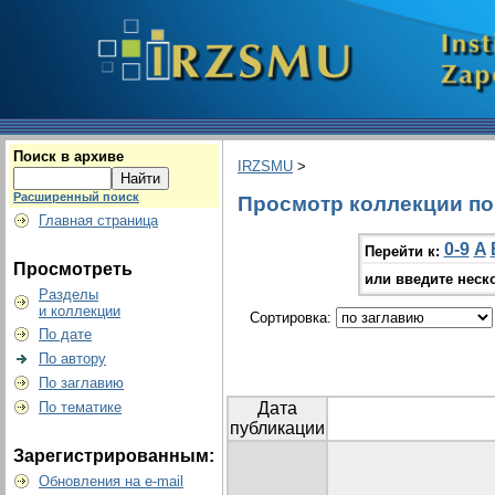
Поиск в архиве
IRZSMU
>
Расширенный поиск
Просмотр коллекции по г
Главная страница
0-9
A
Перейти к:
Просмотреть
или введите неск
Разделы
и коллекции
Сортировка:
По дате
По автору
По заглавию
По тематике
Дата
публикации
Зарегистрированным:
Обновления на e-mail