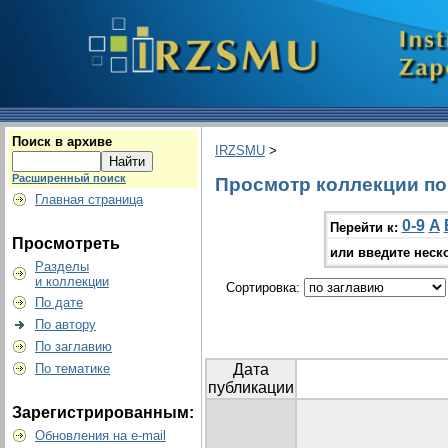
Поиск в архиве
IRZSMU
>
Расширенный поиск
Просмотр коллекции по г
Главная страница
0-9
A
Перейти к:
Просмотреть
или введите неск
Разделы
и коллекции
Сортировка:
По дате
По автору
По заглавию
По тематике
Дата
публикации
Зарегистрированным:
Обновления на e-mail