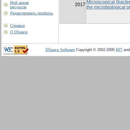
Microscopical (bacter
Мой архив
2017
the microbiological p
ресурсов
Редактировать профиль
Справка
О DSpace
DSpace Software
Copyright © 2002-2005
MIT
an