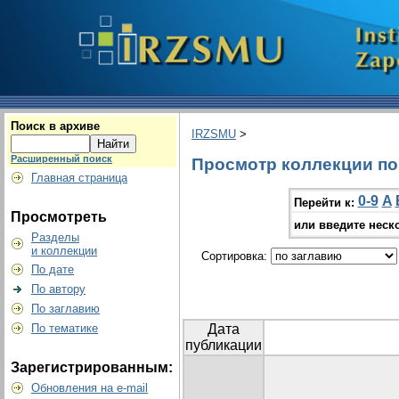
Поиск в архиве
IRZSMU
>
Расширенный поиск
Просмотр коллекции по г
Главная страница
0-9
A
Перейти к:
Просмотреть
или введите неск
Разделы
и коллекции
Сортировка:
По дате
По автору
По заглавию
По тематике
Дата
публикации
Зарегистрированным:
Обновления на e-mail