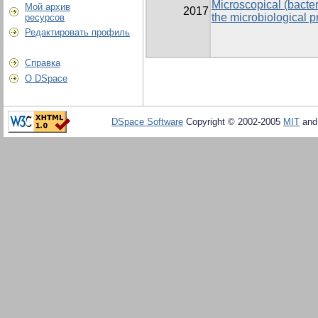
Microscopical (bacter
Мой архив
2017
the microbiological p
ресурсов
Редактировать профиль
Справка
О DSpace
DSpace Software
Copyright © 2002-2005
MIT
an