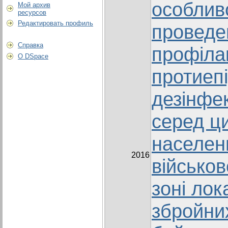
особлив
Мой архив
ресурсов
Редактировать профиль
проведе
Справка
профіла
О DSpace
протиеп
дезінфек
серед ц
населен
2016
військо
зоні ло
збройних