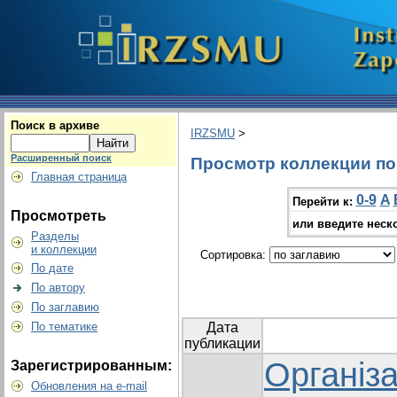
Поиск в архиве
IRZSMU
>
Расширенный поиск
Просмотр коллекции по г
Главная страница
0-9
A
Перейти к:
Просмотреть
или введите неск
Разделы
и коллекции
Сортировка:
По дате
По автору
По заглавию
По тематике
Дата
публикации
Організа
Зарегистрированным:
Обновления на e-mail