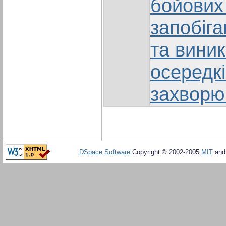
бойових
запобіг
та вини
осередкі
захворю
DSpace Software
Copyright © 2002-2005
MIT
an