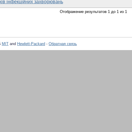
ів інфекційних захворювань
Отображение результатов 1 до 1 из 1
5
MIT
and
Hewlett-Packard
-
Обратная связь