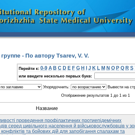
руппе - По автору Tsarev, V. V.
0-9
A
B
C
D
E
F
G
H
I
J
K
L
M
N
O
P
Q
R
S
Перейти к:
или введите несколько первых букв:
Упорядочнить:
Вывести на ст
Отображение результатов 1 до 1 из 1
Название
бливості проведення профілактичних протиепідемічних
дів серед цивільного населення й військовослужбовців у зо
конфліктів та бойових дій для запобігання спалахам та