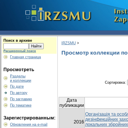
Поиск в архиве
IRZSMU
>
Расширенный поиск
Просмотр коллекции по г
Главная страница
Просмотреть
Разделы
и коллекции
Сортировка:
По дате
По автору
По заглавию
Дата
публикации
По тематике
Організація та осо
Зарегистрированным:
дезінфекційних захо
2016
локальних збройних 
Обновления на e-mail