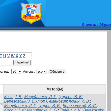
О системе DSpace
T
U
V
W
X
Y
Z
раницу:
Авторы:
Автор(ы)
Кочін, І. В.
;
Мануйленко, Л. Г.
;
Царьов, В. В.
;
Березовський, Віктор Семенович
;
Кочин, И. В.
;
ні
Мануйленко, Л. Г.
;
Царев, В. В.
;
Березовский, В. С.
;
Kochin, I. V.
;
Manuilenko, L. G.
;
Tsarev, V. V.
;
Berezovsky,