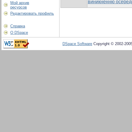
виникненню осередк
Мой архив
ресурсов
Редактировать профиль
Справка
О DSpace
DSpace Software
Copyright © 2002-200